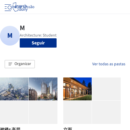
Iniciar sessão
Seguir
Organizar
Ver todas as pastas
裙楼&高层
立面