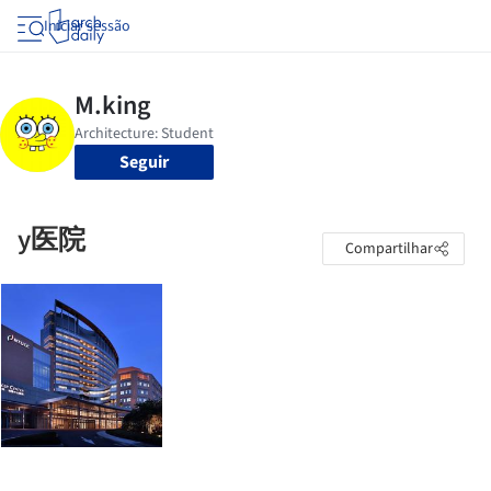
Iniciar sessão
Seguir
y医院
Compartilhar