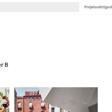
Projetos
Artigos
er B