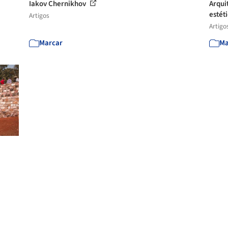
Iakov Chernikhov
Arqui
estéti
Artigos
Artigo
Marcar
Ma