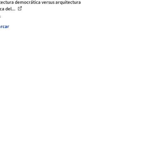
tectura democrática versus arquitectura
ca del...
s
rcar