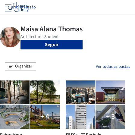
Iniciar sessão
Seguir
Organizar
Ver todas as pastas
+ 4
+ 3
Paisagismo
SESCs - 7º Período