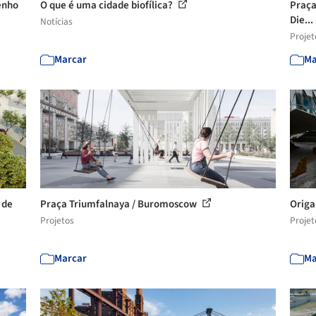
enho
O que é uma cidade biofílica?
Praça 
Die...
Notícias
Projet
Marcar
Ma
 de
Praça Triumfalnaya / Buromoscow
Origa
Projetos
Projet
Marcar
Ma