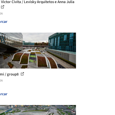
Victor Civita / Levisky Arquitetos e Anna Julia
os
rcar
mi / group8
os
rcar