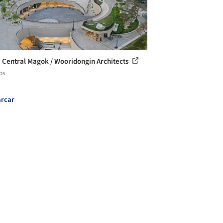
 Central Magok / Wooridongin Architects
os
rcar