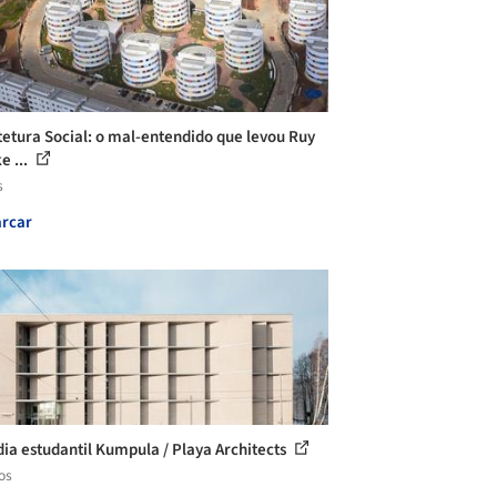
tetura Social: o mal-entendido que levou Ruy
e ...
s
rcar
ia estudantil Kumpula / Playa Architects
os