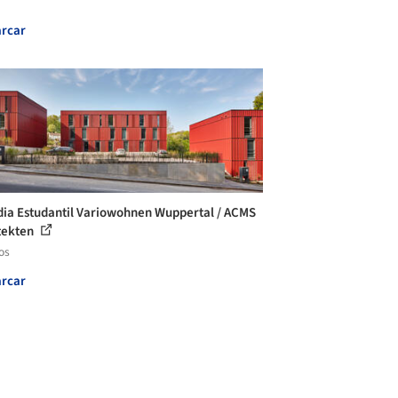
rcar
ia Estudantil Variowohnen Wuppertal / ACMS
tekten
os
rcar