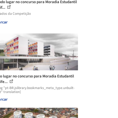
do lugar no concurso para Moradia Estudantil
f...
tados da Competição
rcar
o lugar no concurso para Moradia Estudantil
ife...
ng "pt-BR.jslibrary.bookmarks_meta_type.unbuilt-
t" translation]
rcar