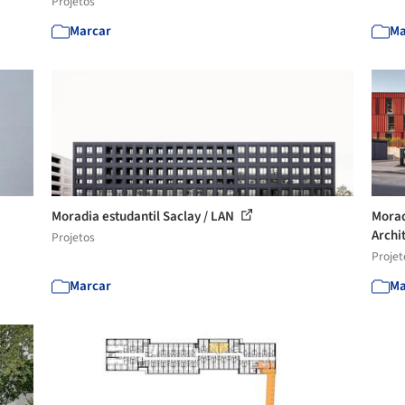
Projetos
Marcar
Ma
Moradia estudantil Saclay / LAN
Morad
Archi
Projetos
Projet
Marcar
Ma