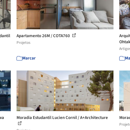
dantil
Apartamento 26M / COTA760
Arqui
Ohtak
Projetos
Artigo
Marcar
Ma
wa
Moradia Estudantil Lucien Cornil / A+Architecture
Morad
Projet