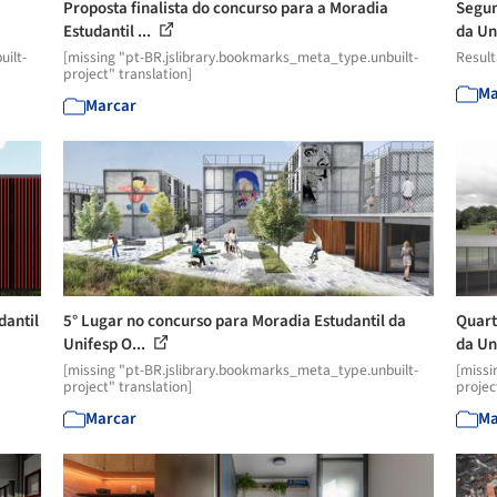
Proposta finalista do concurso para a Moradia
Segun
Estudantil ...
da Uni
uilt-
[missing "pt-BR.jslibrary.bookmarks_meta_type.unbuilt-
Resul
project" translation]
Ma
Marcar
dantil
5° Lugar no concurso para Moradia Estudantil da
Quart
Unifesp O...
da Un
[missing "pt-BR.jslibrary.bookmarks_meta_type.unbuilt-
[missi
project" translation]
projec
Marcar
Ma