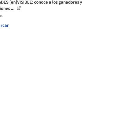
DES [en]VISIBLE: conoce a los ganadores y
ones ...
as
rcar