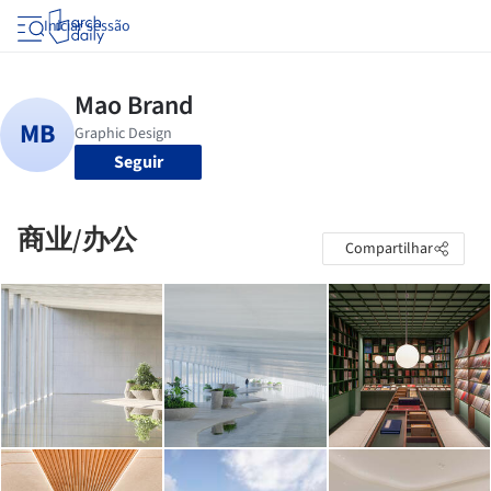
Iniciar sessão
Seguir
商业/办公
Compartilhar