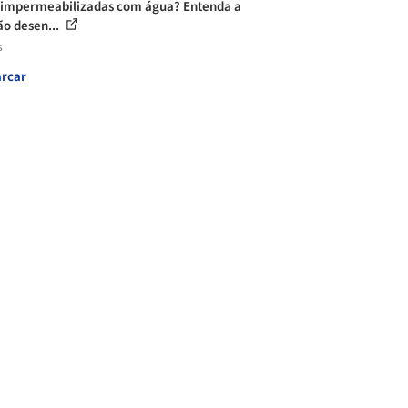
 impermeabilizadas com água? Entenda a
ão desen...
s
rcar