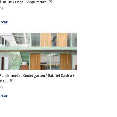
i House / Canalli Arquitetura
os
rcar
Fundamental Kindergarten / Gabriel Castro +
s F...
os
rcar