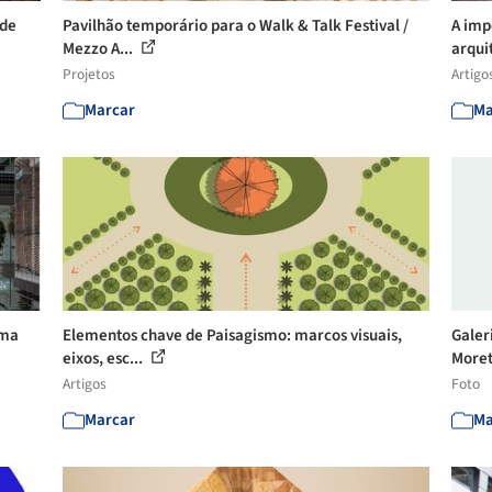
 de
Pavilhão temporário para o Walk & Talk Festival /
A imp
Mezzo A...
arquit
Projetos
Artigo
Marcar
Ma
ima
Elementos chave de Paisagismo: marcos visuais,
Galer
eixos, esc...
Morett
Artigos
Foto
Marcar
Ma