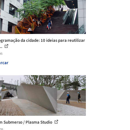
gramação da cidade: 10 ideias para reutilizar
..
as
rcar
m Submerso / Plasma Studio
os