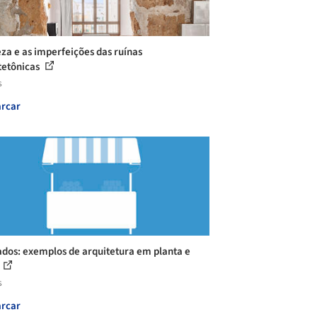
eza e as imperfeições das ruínas
tetônicas
s
rcar
dos: exemplos de arquitetura em planta e
s
rcar