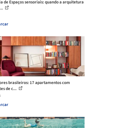
ia de Espaços sensoriais: quando a arquitetura
...
rcar
iores brasileiros: 17 apartamentos com
es de c...
s
rcar