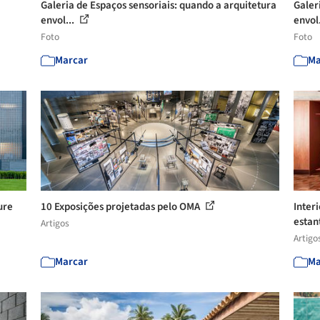
Galeria de Espaços sensoriais: quando a arquitetura
Galer
envol...
envol
Foto
Foto
Marcar
Ma
ure
10 Exposições projetadas pelo OMA
Inter
estant
Artigos
Artigo
Marcar
Ma