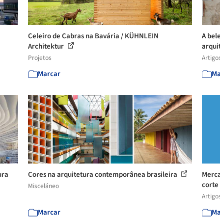
Celeiro de Cabras na Bavária / KÜHNLEIN
A bel
Architektur
arqui
Projetos
Artigo
Marcar
Ma
ura
Cores na arquitetura contemporânea brasileira
Merca
corte
Misceláneo
Artigo
Marcar
Ma