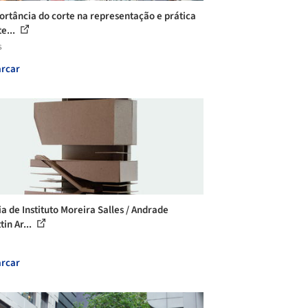
ortância do corte na representação e prática
e...
s
rcar
ia de Instituto Moreira Salles / Andrade
in Ar...
rcar