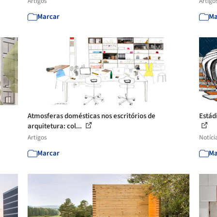
Artigos
Artigo
Marcar
Ma
Atmosferas domésticas nos escritórios de
Estád
arquitetura: col...
Artigos
Notíci
Marcar
Ma