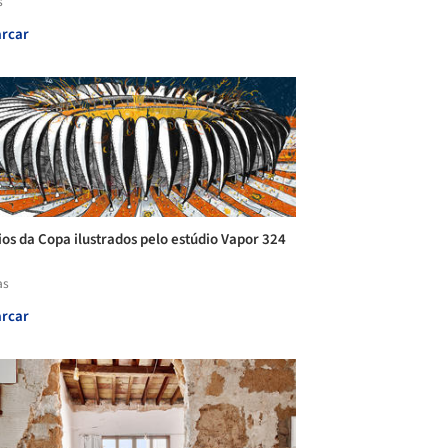
s
rcar
ios da Copa ilustrados pelo estúdio Vapor 324
as
rcar