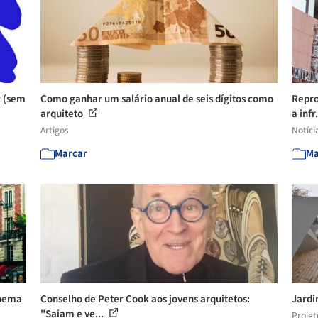
r (sem
Como ganhar um salário anual de seis dígitos como
Repro
arquiteto
a infr.
Artigos
Notíci
Marcar
Ma
inema
Conselho de Peter Cook aos jovens arquitetos:
Jardi
"Saiam e ve...
Projet