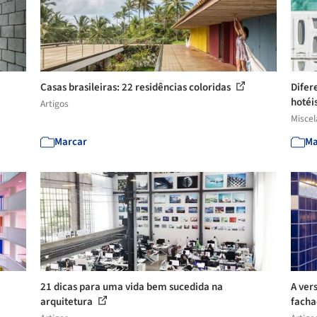
Casas brasileiras: 22 residências coloridas
Difer
hotéis
Artigos
Misce
Marcar
Ma
21 dicas para uma vida bem sucedida na
A ver
arquitetura
facha