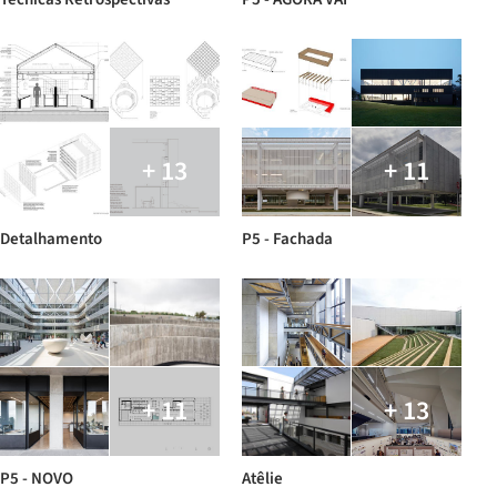
+ 13
+ 11
Detalhamento
P5 - Fachada
+ 11
+ 13
P5 - NOVO
Atêlie