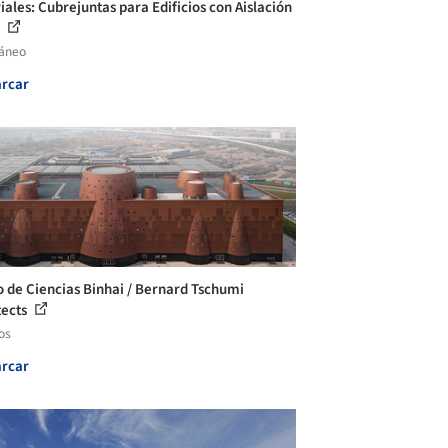
iales: Cubrejuntas para Edificios con Aislación
.
láneo
rcar
 de Ciencias Binhai / Bernard Tschumi
tects
os
rcar