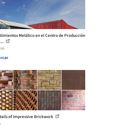
timientos Metálico en el Centro de Producción
...
tos
rcar
tails of Impressive Brickwork
s