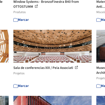
de
Window Systems - BronzoFinestra B40 from
Mater
OTTOSTUMM
Anti..
Produtos
Misce
Marcar
Ma
Sala de conferencias XIX / Peia Associati
Museo
Archi
Projetos
Projet
Marcar
Ma