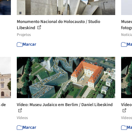
Monumento Nacional do Holocausto / Studio
Museu
Libeskind
fotog
Projetos
Notíci
Marcar
Ma
s de
Vídeo: Museu Judaico em Berlim / Daniel Libeskind
Vídeo
Vídeos
Vídeo
Marcar
Ma