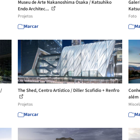
Museu de Arte Nakanoshima Osaka / Katsuhiko
Galer
Endo Architec...
Katsu
Projetos
Foto
Marcar
Ma
/
The Shed, Centro Artístico / Diller Scofidio + Renfro
Conhe
além 
Projetos
Misce
Marcar
Ma