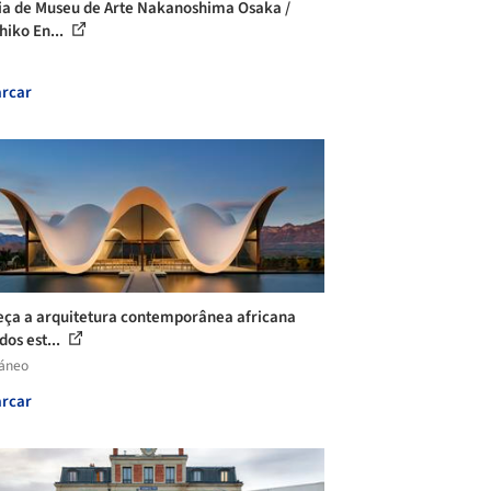
ia de Museu de Arte Nakanoshima Osaka /
hiko En...
rcar
ça a arquitetura contemporânea africana
dos est...
láneo
rcar