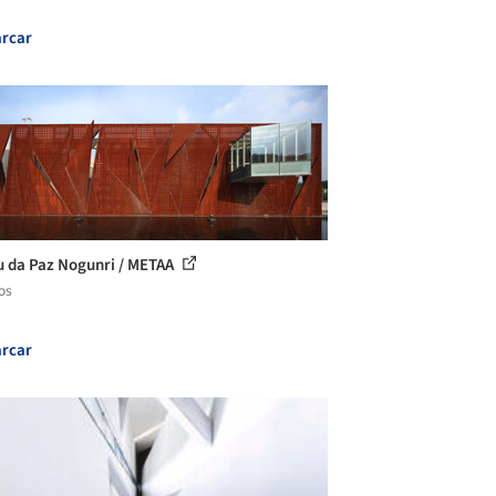
rcar
 da Paz Nogunri / METAA
os
rcar