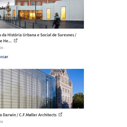
 da História Urbana e Social de Suresnes /
e He...
os
rcar
o Darwin / C.F.Møller Architects
os