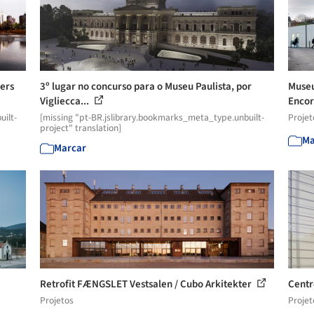
ners
3º lugar no concurso para o Museu Paulista, por
Museu
Vigliecca...
Encor
uilt-
[missing "pt-BR.jslibrary.bookmarks_meta_type.unbuilt-
Projet
project" translation]
Ma
Marcar
Retrofit FÆNGSLET Vestsalen / Cubo Arkitekter
Centr
Projetos
Projet