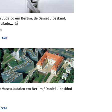
 Judaico em Berlim, de Daniel Libeskind,
rafado...
as
rcar
: Museu Judaico em Berlim / Daniel Libeskind
s
rcar