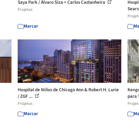
Saya Park / Álvaro Siza + Carlos Castanheira
Hospi
Sear
Projetos
Projet
Marcar
Ma
Hospital de Niños de Chicago Ann & Robert H. Lurie
Kengo
/ ZGF ...
para 
Projetos
Projet
Marcar
Ma