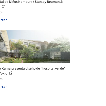
tal de Niños Nemours / Stanley Beaman &
s
os
rcar
 Kuma presenta diseño de "hospital verde"
Tokio
os
rcar