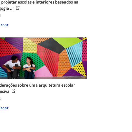
projetar escolas e interiores baseados na
ogia ...
s
rcar
derações sobre uma arquitetura escolar
nsiva
s
rcar