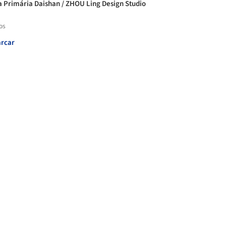
a Primária Daishan / ZHOU Ling Design Studio
os
rcar