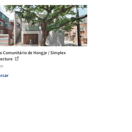
o Comunitário de Hongje / Simplex
tecture
os
rcar