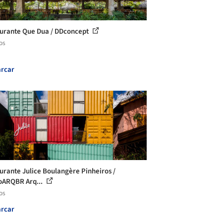
urante Que Dua / DDconcept
os
rcar
urante Julice Boulangère Pinheiros /
oARQBR Arq...
os
rcar