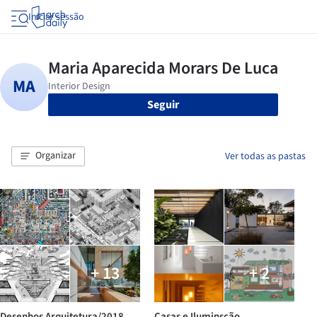
Iniciar sessão
Seguir
Organizar
Ver todas as pastas
+ 13
+ 2
Desenhos Arquitetura/2018
Casas e Iluminsção