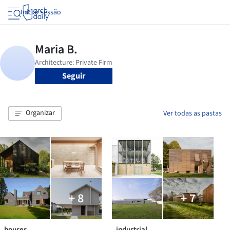
Iniciar sessão
Seguir
Organizar
Ver todas as pastas
+ 8
+ 7
_houses
_industrial