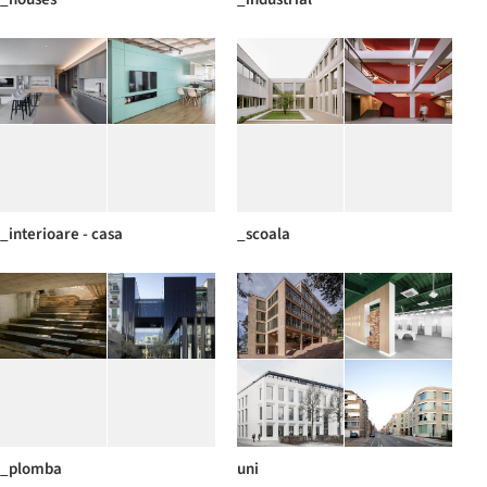
_interioare - casa
_scoala
_plomba
uni