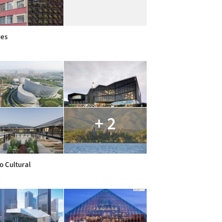
es
+ 2
o Cultural