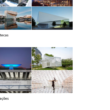
otecas
lações