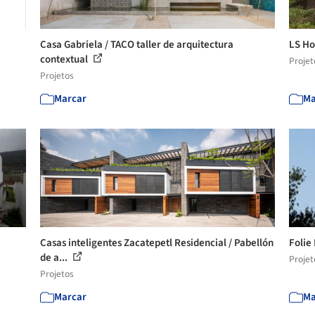
Casa Gabriela / TACO taller de arquitectura
LS Ho
contextual
Projet
Projetos
Marcar
Ma
Casas inteligentes Zacatepetl Residencial / Pabellón
Folie
de a...
Projet
Projetos
Marcar
Ma