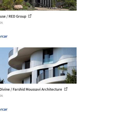
use / RED Group
os
rcar
 Divine / Farshid Moussavi Architecture
os
rcar