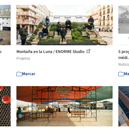
o
Montaña en la Luna / ENORME Studio
5 pro
inédi.
Projetos
Notíci
Marcar
Ma