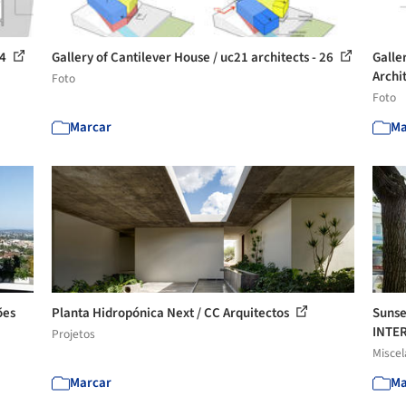
34
Gallery of Cantilever House / uc21 architects - 26
Galle
Archit
Foto
Foto
Marcar
Ma
ões
Planta Hidropónica Next / CC Arquitectos
Sunse
INTER
Projetos
Misce
Marcar
Ma