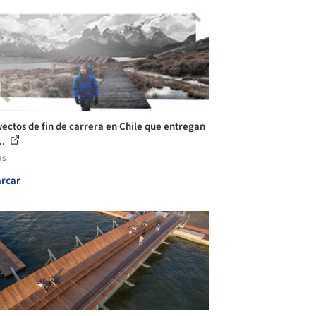
yectos de fin de carrera en Chile que entregan
..
as
rcar