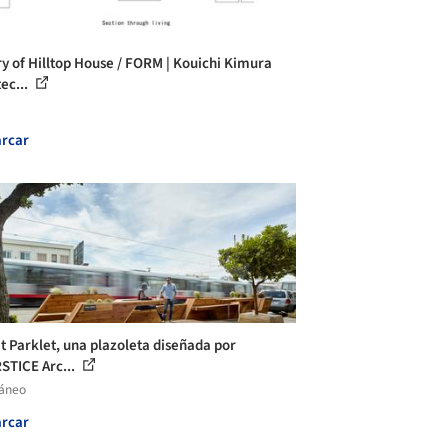
ry of Hilltop House / FORM | Kouichi Kimura
ec...
rcar
t Parklet, una plazoleta diseñada por
STICE Arc...
láneo
rcar