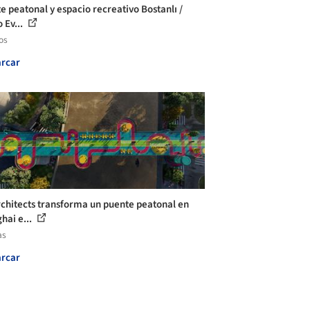
e peatonal y espacio recreativo Bostanlı /
 Ev...
os
rcar
chitects transforma un puente peatonal en
hai e...
as
rcar