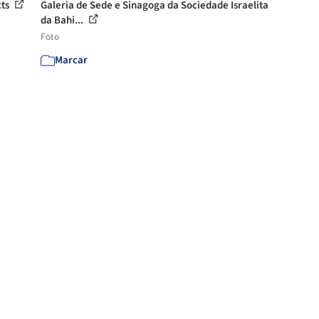
cts
Galeria de Sede e Sinagoga da Sociedade Israelita
da Bahi...
Foto
Marcar