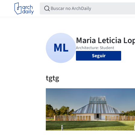
Seguir
tgtg