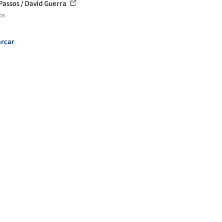
Passos / David Guerra
os
rcar