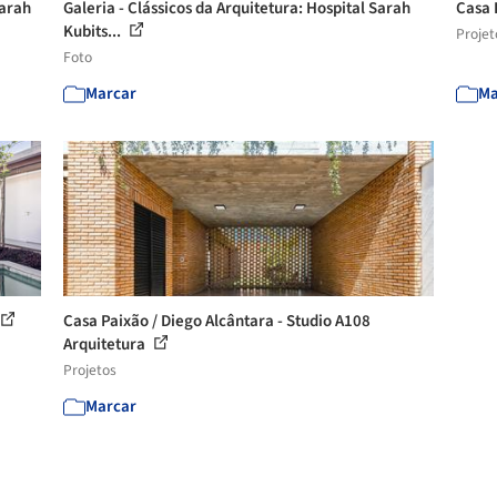
Sarah
Galeria - Clássicos da Arquitetura: Hospital Sarah
Casa 
Kubits...
Projet
Foto
Marcar
Ma
Casa Paixão / Diego Alcântara - Studio A108
Arquitetura
Projetos
Marcar