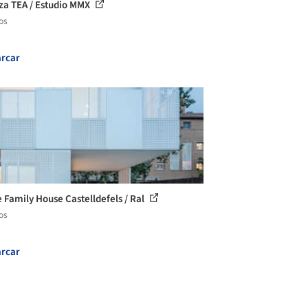
za TEA / Estudio MMX
os
rcar
e Family House Castelldefels / Ral
os
rcar