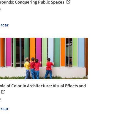
rounds: Conquering Public Spaces
s
rcar
le of Color in Architecture: Visual Effects and
s
rcar