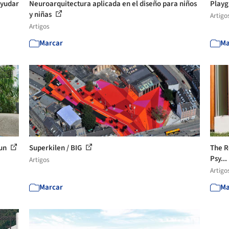
ayudar
Neuroarquitectura aplicada en el diseño para niños
Playg
y niñas
Artigo
Artigos
Marcar
Ma
Fun
Superkilen / BIG
The Ro
Psy...
Artigos
Artigo
Marcar
Ma