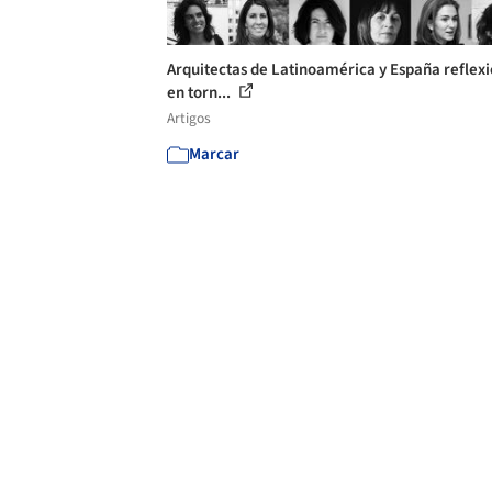
Arquitectas de Latinoamérica y España reflex
en torn...
Artigos
Marcar