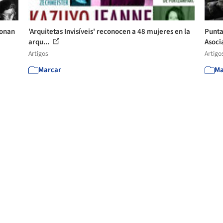
ionan
'Arquitetas Invisíveis' reconocen a 48 mujeres en la
Punta
arqu...
Asoci
Artigos
Artigo
Marcar
Ma