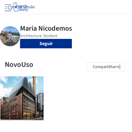
Iniciar sessão
Seguir
NovoUso
Compartilhar