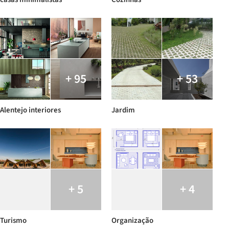
+ 95
+ 53
Alentejo interiores
Jardim
+ 5
+ 4
Turismo
Organização