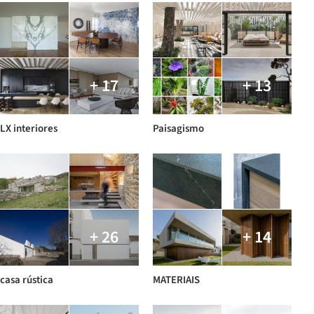
+ 17
+ 13
LX interiores
Paisagismo
+ 26
+ 14
casa rústica
MATERIAIS