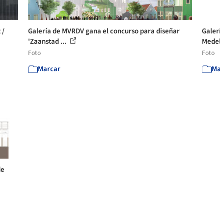
 /
Galería de MVRDV gana el concurso para diseñar
Galer
'Zaanstad ...
Medell
Foto
Foto
Marcar
Ma
de