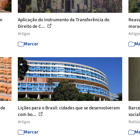
um
Aplicação do instrumento da Transferência do
Reava
Direito de C...
morad
Artigos
Artigo
Marcar
Ma
 de
Lições para o Brasil: cidades que se desenvolveram
Barce
com bo...
social
Artigos
Notíci
Marcar
Ma