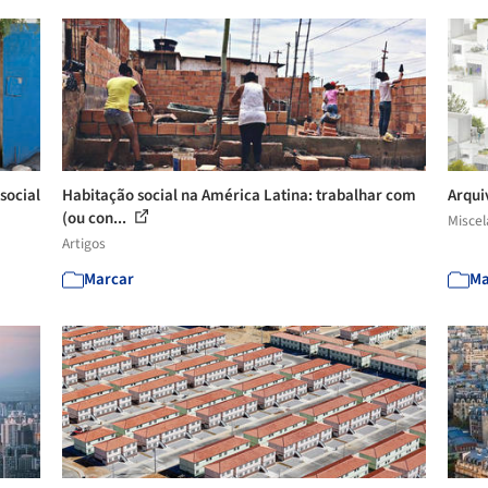
social
Habitação social na América Latina: trabalhar com
Arqui
(ou con...
Misce
Artigos
Marcar
Ma