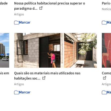
rdade
Nossa política habitacional precisa superar o
Paris
paradigma d...
Notíci
Artigos
Marcar
Ma
ais em
Quais são os materiais mais utilizados nas
Como 
habitações soc...
Artigos
Artigo
Marcar
Ma