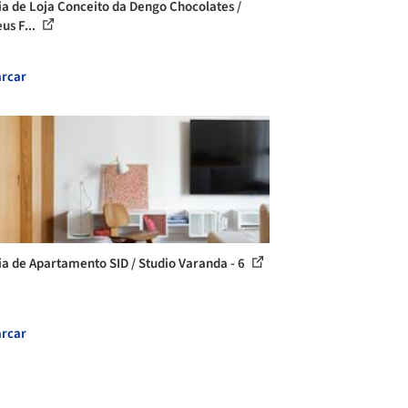
ia de Loja Conceito da Dengo Chocolates /
us F...
rcar
ia de Apartamento SID / Studio Varanda - 6
rcar