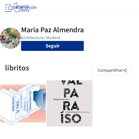
Iniciar sessão
Seguir
libritos
Compartilhar