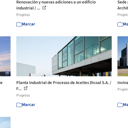
Renovación y nuevas adiciones a un edificio
Sede 
industrial / ...
Archi
Projetos
Projet
Marcar
Ma
de
Planta Industrial de Procesos de Aceites Dicoal S.A. /
Invin
F...
Projet
Projetos
Marcar
Ma