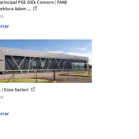
principal PGE GiEk Concern / FAAB
tektura Adam ...
os
rcar
a / Enzo Sartori
os
rcar