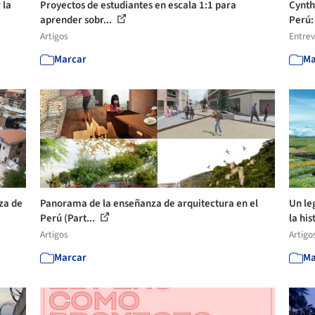
 la
Proyectos de estudiantes en escala 1:1 para
Cynth
aprender sobr...
Perú: 
Artigos
Entrev
Marcar
Ma
za de
Panorama de la enseñanza de arquitectura en el
Un le
Perú (Part...
la his
Artigos
Artigo
Marcar
Ma