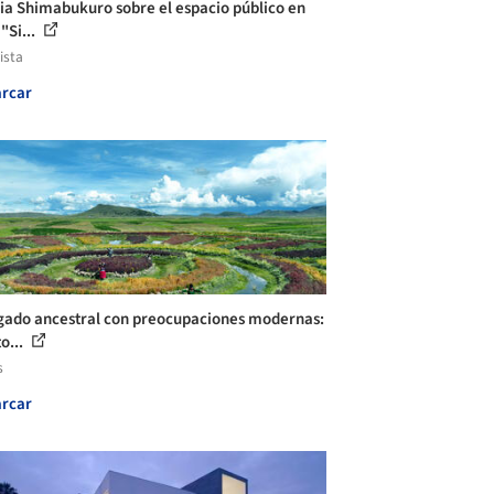
ia Shimabukuro sobre el espacio público en
"Si...
ista
rcar
gado ancestral con preocupaciones modernas:
to...
s
rcar