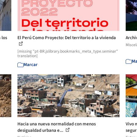
 los
El Perú Como Proyecto: Del territorio a la vivienda
Archi
Misce
[missing "pt-BR.jslibrary.bookmarks_meta_type.seminar"
translation]
Ma
Marcar
Hacia una nueva normalidad con menos
Vivo 
desigualdad urbana e...
segu