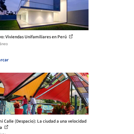
vo: Viviendas Unifamiliares en Perú
láneo
rcar
mi Calle (Despacio): La ciudad a una velocidad
ra