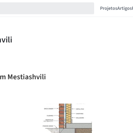
Projetos
Artigos
am Mestiashvili