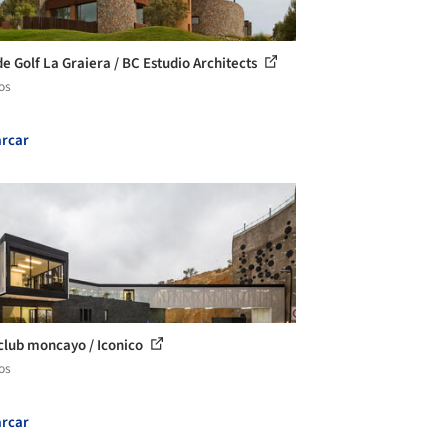
de Golf La Graiera / BC Estudio Architects
os
rcar
club moncayo / Iconico
os
rcar