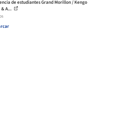
encia de estudiantes Grand Morillon / Kengo
& A...
os
rcar