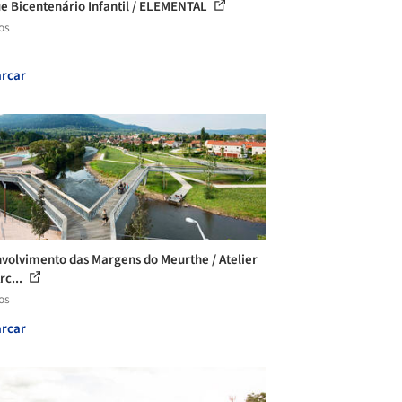
e Bicentenário Infantil / ELEMENTAL
os
rcar
volvimento das Margens do Meurthe / Atelier
rc...
os
rcar