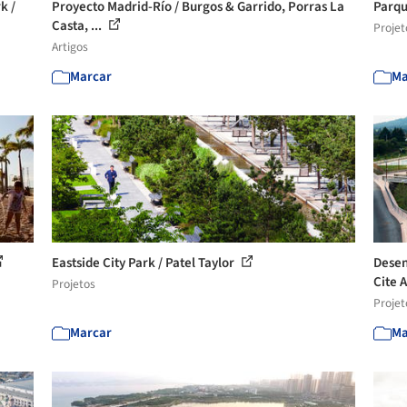
k /
Proyecto Madrid-Río / Burgos & Garrido, Porras La
Parqu
Casta, ...
Projet
Artigos
Marcar
Ma
Eastside City Park / Patel Taylor
Desen
Cite A
Projetos
Projet
Marcar
Ma