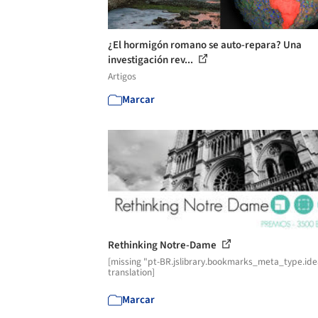
¿El hormigón romano se auto-repara? Una
investigación rev...
Artigos
Marcar
Rethinking Notre-Dame
[missing "pt-BR.jslibrary.bookmarks_meta_type.ide
translation]
Marcar