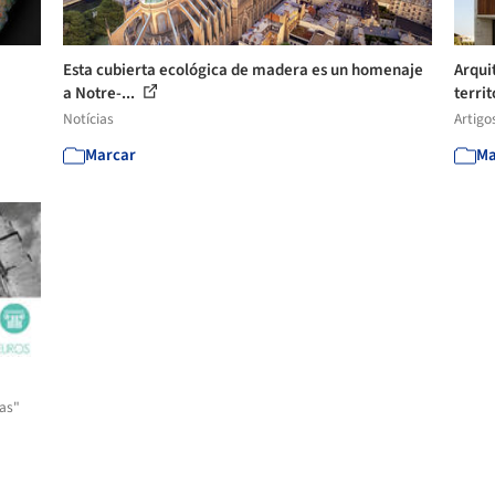
Esta cubierta ecológica de madera es un homenaje
Arqui
a Notre-...
territ
Notícias
Artigo
Marcar
Ma
as"