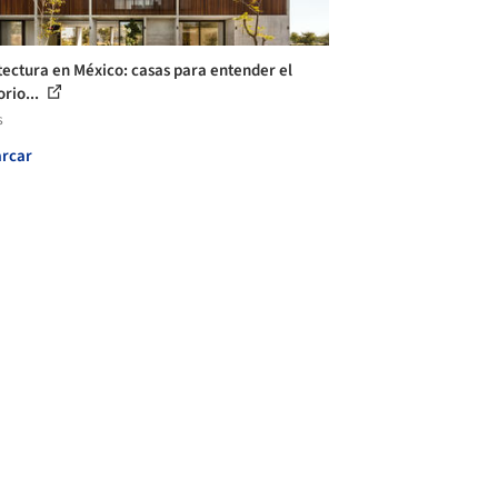
tectura en México: casas para entender el
orio...
s
rcar