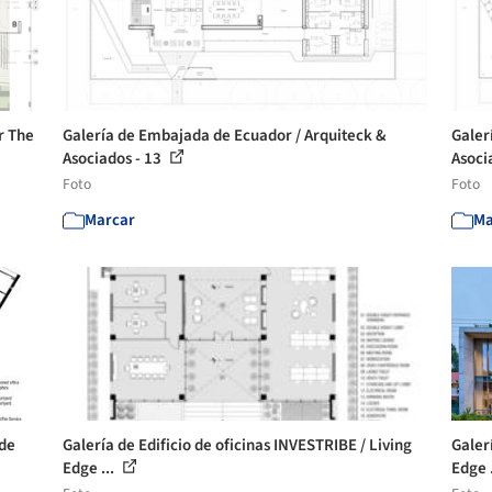
r The
Galería de Embajada de Ecuador / Arquiteck &
Galer
Asociados - 13
Asoci
Foto
Foto
Marcar
Ma
 de
Galería de Edificio de oficinas INVESTRIBE / Living
Galer
Edge ...
Edge 