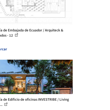
ía de Embajada de Ecuador / Arquiteck &
ados - 12
rcar
ía de Edificio de oficinas INVESTRIBE / Living
...