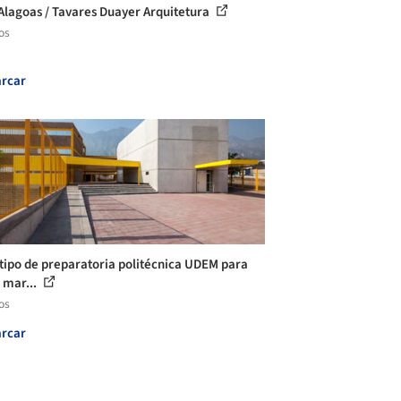
Alagoas / Tavares Duayer Arquitetura
os
rcar
tipo de preparatoria politécnica UDEM para
 mar...
os
rcar