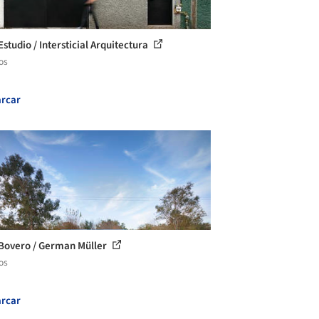
studio / Intersticial Arquitectura
os
rcar
Bovero / German Müller
os
rcar