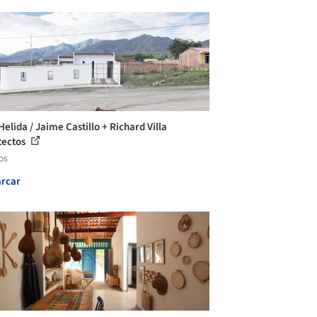
elida / Jaime Castillo + Richard Villa
tectos
os
rcar