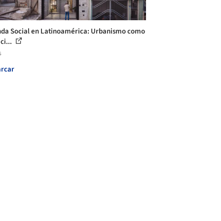
nda Social en Latinoamérica: Urbanismo como
ci...
s
rcar