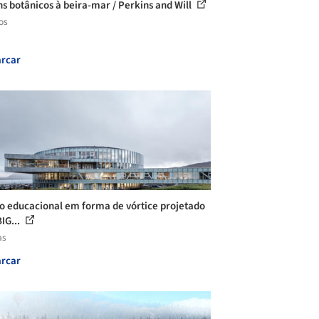
ns botânicos à beira-mar / Perkins and Will
os
rcar
o educacional em forma de vórtice projetado
IG...
as
rcar