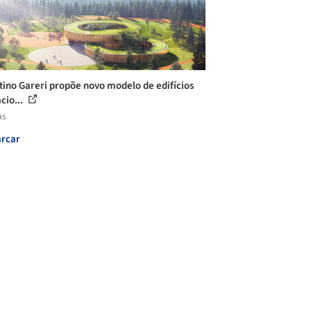
tino Gareri propõe novo modelo de edifícios
cio...
as
rcar