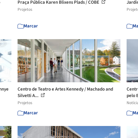
o
Praça Pública Karen Blixens Plads / COBE
Jardi
Projetos
Projet
Marcar
Ma
zhnye
Centro de Teatro e Artes Kennedy / Machado and
Centr
Silvetti A...
pelo B
Projetos
Notíci
Marcar
Ma