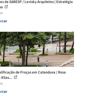
es da SABESP / Levisky Arquitetos | Estratégia
na
os
rcar
lificação de Praças em Catanduva / Rosa
 Klias...
os
rcar