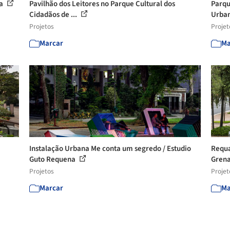
ra
Pavilhão dos Leitores no Parque Cultural dos
Parqu
Cidadãos de ...
Urba
Projetos
Projet
Marcar
Ma
Instalação Urbana Me conta um segredo / Estudio
Requa
Guto Requena
Grena
Projetos
Projet
Marcar
Ma