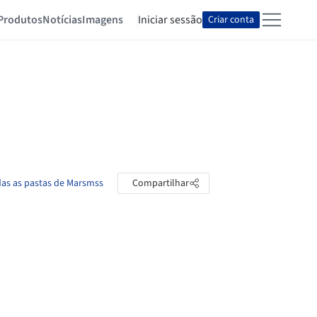
Produtos
Notícias
Imagens
Iniciar sessão
Criar conta
das as pastas de Marsmss
Compartilhar