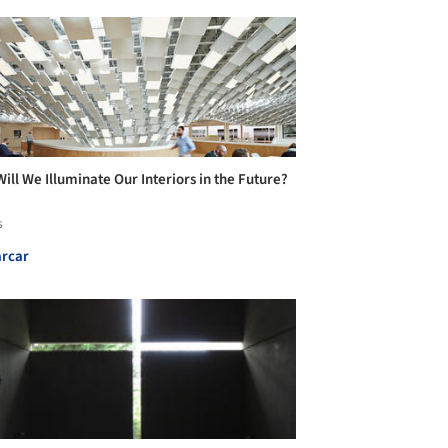
ill We Illuminate Our Interiors in the Future?
s
rcar