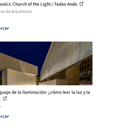
assics: Church of the Light / Tadao Ando
cos da Arquitetura
rcar
guaje de la iluminación: ¿cómo leer la luz y la
.
s
rcar