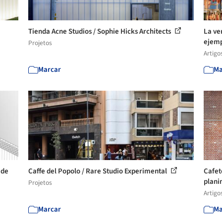
Tienda Acne Studios / Sophie Hicks Architects
La ve
ejem
Projetos
Artigo
Marcar
Ma
 de
Caffe del Popolo / Rare Studio Experimental
Cafet
plani
Projetos
Artigo
Marcar
Ma