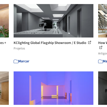
res +
KClighting Global Flagship Showroom / E Studio
How W
Projetos
Artigo
Marcar
Ma