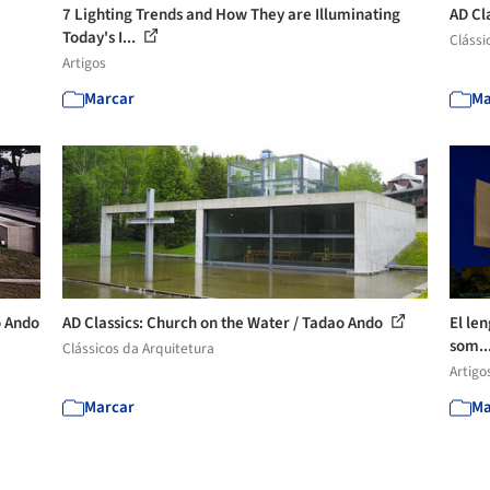
7 Lighting Trends and How They are Illuminating
AD Cl
Today's I...
Clássi
Artigos
Marcar
Ma
o Ando
AD Classics: Church on the Water / Tadao Ando
El len
som..
Clássicos da Arquitetura
Artigo
Marcar
Ma