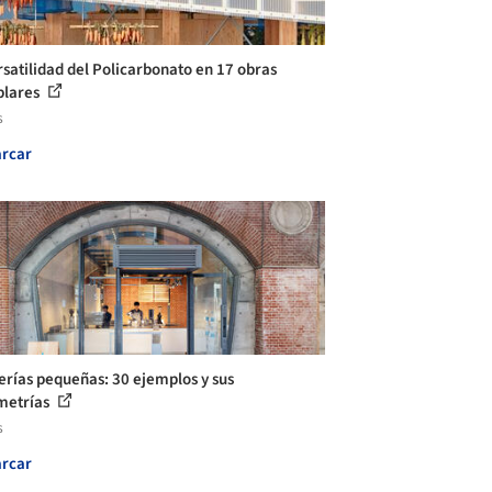
rsatilidad del Policarbonato en 17 obras
plares
s
rcar
erías pequeñas: 30 ejemplos y sus
metrías
s
rcar