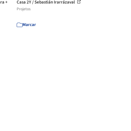
ra +
Casa 2Y / Sebastián Irarrázaval
Projetos
Marcar